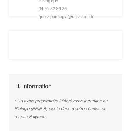
Biologique
• Biologie des systèmes (omics)
04 91 82 86 26
Genomics / Transcriptomics / Proteomics
goetz.parsiegla@univ-amu.fr
• Cartographie peptidique
• Bio-imagerie, traitement des données
• Stratégies d'analyse haut-débit
• Bio-informatique - traitement des flux de données
• Instrumentation, automatisation
• Utilisation de l'intelligence artificielle, machine learning
Procédés - développement et production
Information
• Ingénierie des bioréacteurs (dimensionnement)
• Techniques d'alimentation des cultures
•
Un cycle préparatoire intégré avec formation en
• Génie des bio-procédés
Biologie (PEIP-B) existe dans d'autres écoles du
• Modélisation/Simulation de procédés
réseau Polytech.
• Procédés continus, automatisation
• Procédés de purification des biomolécules