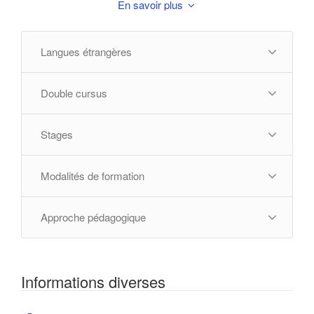
En savoir plus
• Biologie des systèmes / Physiologie
• Modèles animaux
Langues étrangères
Techniques analytiques
• Caractérisation des biomolécules
Double cursus
• Méthodes structurales
• Méthodes de quantification
Stages
• Méthodes de Séquençage
• Imagerie cellulaire - microscopie
Modalités de formation
Procédés - développement et production
• Technologies de bioproduction
Approche pédagogique
• Ingénierie des protéines
• Production de protéines recombinantes
• Production de phages thérapeutiques
Informations diverses
• Production d'acides nucléiques thérapeutiques