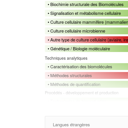
• Biochimie structurale des Biomolécules
• Signalisation et métabolisme cellulaire
• Culture cellulaire mammifère (mammalie
• Culture cellulaire microbienne
• Autre type de culture cellulaire (aviaire, i
• Génétique / Biologie moléculaire
Techniques analytiques
• Caractérisation des biomolécules
• Méthodes structurales
• Méthodes de quantification
Procédés - développement et production
• Technologies de bioproduction
• Ingénierie des protéines
• Production de protéines recombinantes
Langues étrangères
• Production de phages thérapeutiques