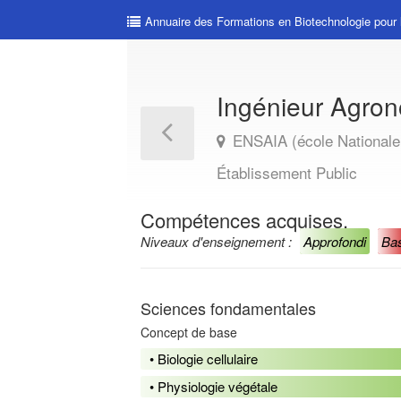
Annuaire des Formations en Biotechnologie pour 
Ingénieur Agr
ENSAIA (école Nationale 
Établissement Public
Compétences acquises.
Niveaux d'enseignement :
Approfondi
Ba
Sciences fondamentales
Concept de base
• Biologie cellulaire
• Physiologie végétale