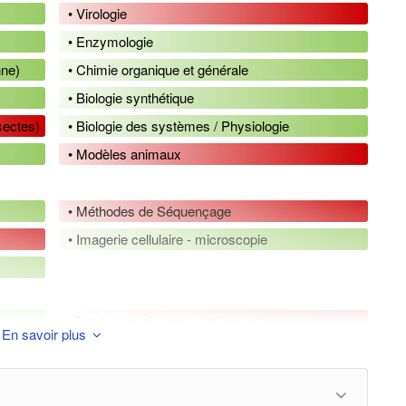
• Virologie
• Enzymologie
nne)
• Chimie organique et générale
• Biologie synthétique
nsectes)
• Biologie des systèmes / Physiologie
• Modèles animaux
• Méthodes de Séquençage
• Imagerie cellulaire - microscopie
• Production d'acides nucléiques thérapeutiques
En savoir plus
• Techniques de séparation
• Formulation
• Vectorisation