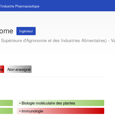
l’Industrie Pharmaceutique
onome
Ingénieur
Supérieure d'Agronomie et des Industries Alimentaires) - 
se
Non enseigné
• Biologie moléculaire des plantes
• Immunologie