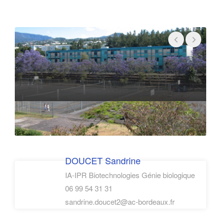
• Techniques de séparation
• Formulation
• Vectorisation
Sciences et techniques - Ingénierie
Concept de base
• Mathématiques appliquées
• Thermodynamique
• Rhéologie
• Modélisation mathématique, numérique
• Bioinformatique
DOUCET Sandrine
• Statistique
IA-IPR Biotechnologies Génie biologique
• Data management: Programmation
06 99 54 31 31
sandrine.doucet2@ac-bordeaux.fr
• Biophysique médicale
Techniques analytiques