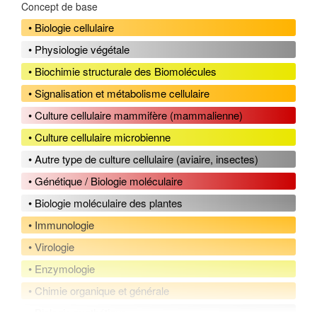
Concept de base
• Biologie cellulaire
• Physiologie végétale
• Biochimie structurale des Biomolécules
• Signalisation et métabolisme cellulaire
• Culture cellulaire mammifère (mammalienne)
• Culture cellulaire microbienne
• Autre type de culture cellulaire (aviaire, insectes)
• Génétique / Biologie moléculaire
• Biologie moléculaire des plantes
• Immunologie
• Virologie
• Enzymologie
• Chimie organique et générale
• Biologie synthétique