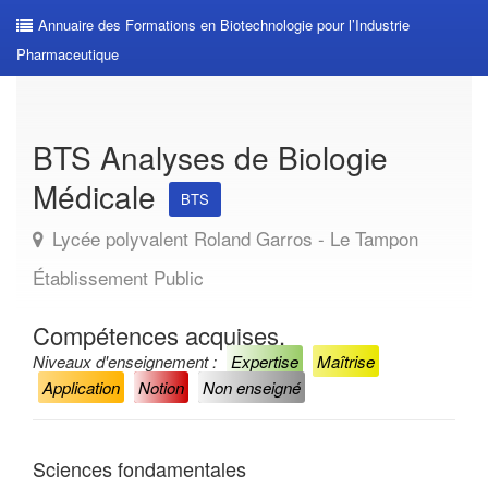
Annuaire des Formations en Biotechnologie pour l’Industrie
Pharmaceutique
BTS Analyses de Biologie
Médicale
BTS
Lycée polyvalent Roland Garros - Le Tampon
Établissement Public
Compétences acquises.
Niveaux d'enseignement :
Expertise
Maîtrise
Application
Notion
Non enseigné
Sciences fondamentales