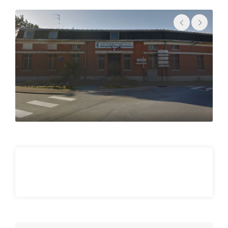
• Vectorisation
Sciences et techniques - Ingénierie
Concept de base
• Mathématiques appliquées
• Thermodynamique
• Rhéologie
• Modélisation mathématique, numérique
• Bioinformatique
• Statistique
• Data management: Programmation
• Biophysique médicale
Techniques analytiques
• Biologie des systèmes (omics)