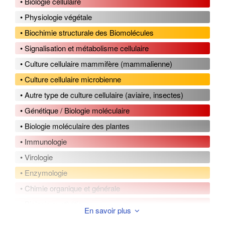
• Biologie cellulaire
• Physiologie végétale
• Biochimie structurale des Biomolécules
• Signalisation et métabolisme cellulaire
• Culture cellulaire mammifère (mammalienne)
• Culture cellulaire microbienne
• Autre type de culture cellulaire (aviaire, insectes)
• Génétique / Biologie moléculaire
• Biologie moléculaire des plantes
• Immunologie
• Virologie
• Enzymologie
• Chimie organique et générale
• Biologie synthétique
En savoir plus
• Biologie des systèmes / Physiologie