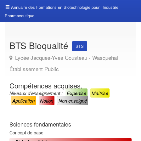
Annuaire des Formations en Biotechnologie pour l’Industrie
Pharmaceutique
BTS Bioqualité
BTS
Lycée Jacques-Yves Cousteau - Wasquehal
Établissement Public
Compétences acquises.
Niveaux d'enseignement :
Expertise
Maîtrise
Application
Notion
Non enseigné
Sciences fondamentales
Concept de base