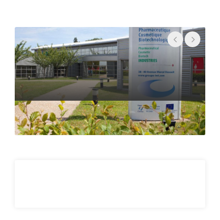
• Techniques de séparation
• Formulation
• Vectorisation
Sciences et techniques - Ingénierie
Concept de base
• Mathématiques appliquées
• Thermodynamique
• Rhéologie
• Modélisation mathématique, numérique
• Bioinformatique
• Statistique
• Data management: Programmation
• Biophysique médicale
Techniques analytiques