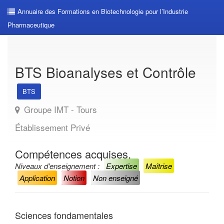
Annuaire des Formations en Biotechnologie pour l’Industrie
Pharmaceutique
BTS Bioanalyses et Contrôle
BTS
Groupe IMT - Tours
Établissement Privé
Compétences acquises.
Niveaux d'enseignement :
Expertise
Maîtrise
Application
Notion
Non enseigné
Sciences fondamentales