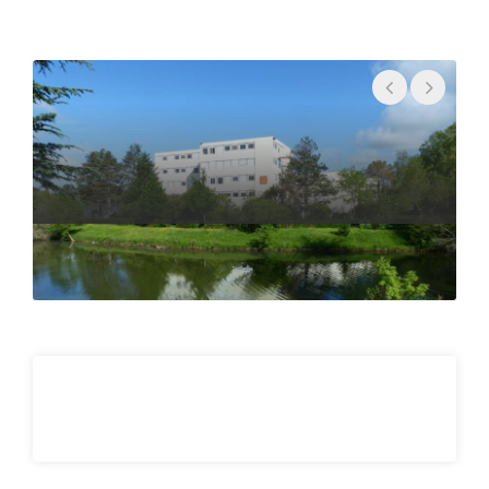
• Techniques de séparation
• Formulation
• Vectorisation
Sciences et techniques - Ingénierie
Concept de base
• Mathématiques appliquées
• Thermodynamique
• Rhéologie
• Modélisation mathématique, numérique
• Bioinformatique
• Statistique
• Data management: Programmation
• Biophysique médicale
Techniques analytiques