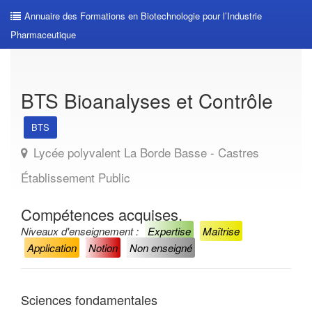
Annuaire des Formations en Biotechnologie pour l’Industrie
Pharmaceutique
BTS Bioanalyses et Contrôle
BTS
Lycée polyvalent La Borde Basse - Castres
Établissement Public
Compétences acquises.
Niveaux d'enseignement :
Expertise
Maîtrise
Application
Notion
Non enseigné
Sciences fondamentales