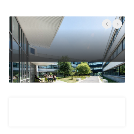
• Techniques de séparation
• Formulation
• Vectorisation
Sciences et techniques - Ingénierie
Concept de base
• Mathématiques appliquées
• Thermodynamique
• Rhéologie
• Modélisation mathématique, numérique
• Bioinformatique
• Statistique
• Data management: Programmation
• Biophysique médicale
Techniques analytiques