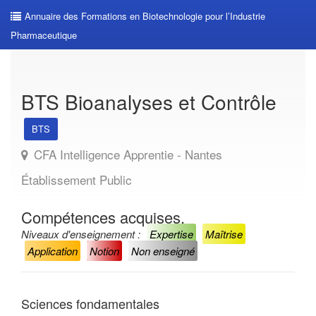
Annuaire des Formations en Biotechnologie pour l’Industrie
Pharmaceutique
BTS Bioanalyses et Contrôle
BTS
CFA Intelligence Apprentie - Nantes
Établissement Public
Compétences acquises.
Niveaux d'enseignement :
Expertise
Maîtrise
Application
Notion
Non enseigné
Sciences fondamentales