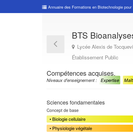
Annuaire des Formations en Biotechnologie pour 
BTS Bioanalyses
Lycée Alexis de Tocquevi
Établissement Public
Compétences acquises.
Niveaux d'enseignement :
Expertise
Maît
Sciences fondamentales
Concept de base
• Biologie cellulaire
• Physiologie végétale