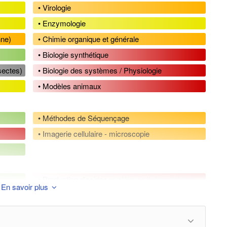
• Virologie
• Enzymologie
nne)
• Chimie organique et générale
• Biologie synthétique
nsectes)
• Biologie des systèmes / Physiologie
• Modèles animaux
• Méthodes de Séquençage
• Imagerie cellulaire - microscopie
• Production d'acides nucléiques thérapeutiques
En savoir plus
• Techniques de séparation
• Formulation
• Vectorisation