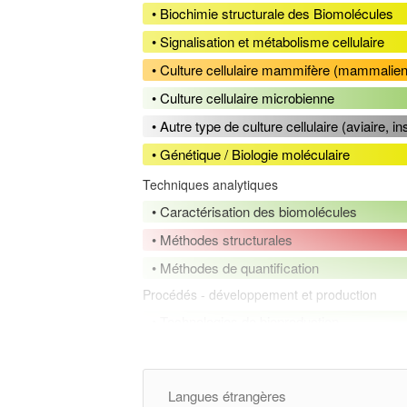
• Biochimie structurale des Biomolécules
• Signalisation et métabolisme cellulaire
• Culture cellulaire mammifère (mammalie
• Culture cellulaire microbienne
• Autre type de culture cellulaire (aviaire, i
• Génétique / Biologie moléculaire
Techniques analytiques
• Caractérisation des biomolécules
• Méthodes structurales
• Méthodes de quantification
Procédés - développement et production
• Technologies de bioproduction
• Ingénierie des protéines
• Production de protéines recombinantes
Langues étrangères
• Production de phages thérapeutiques