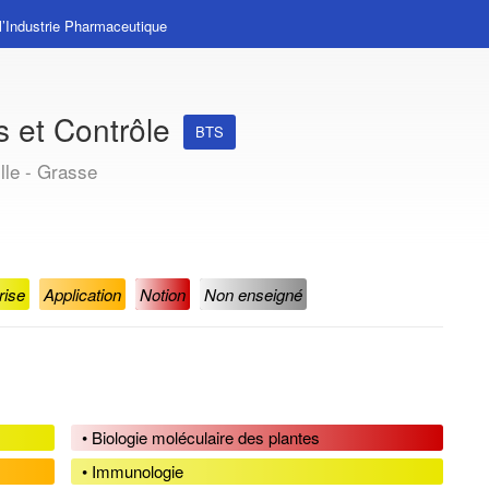
l’Industrie Pharmaceutique
 et Contrôle
BTS
lle - Grasse
rise
Application
Notion
Non enseigné
• Biologie moléculaire des plantes
• Immunologie