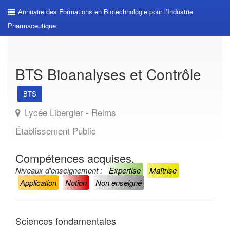
Annuaire des Formations en Biotechnologie pour l’Industrie
Pharmaceutique
BTS Bioanalyses et Contrôle
BTS
Lycée Libergier - Reims
Établissement Public
Compétences acquises.
Niveaux d'enseignement :
Expertise
Maîtrise
Application
Notion
Non enseigné
Sciences fondamentales