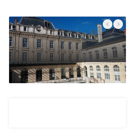
• Techniques de séparation
• Formulation
• Vectorisation
Sciences et techniques - Ingénierie
Concept de base
• Mathématiques appliquées
• Thermodynamique
• Rhéologie
• Modélisation mathématique, numérique
• Bioinformatique
• Statistique
• Data management: Programmation
• Biophysique médicale
Techniques analytiques