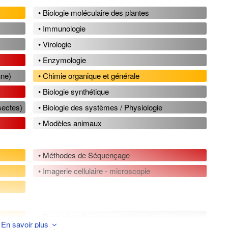
• Biologie moléculaire des plantes
• Immunologie
• Virologie
• Enzymologie
nne)
• Chimie organique et générale
• Biologie synthétique
nsectes)
• Biologie des systèmes / Physiologie
• Modèles animaux
• Méthodes de Séquençage
• Imagerie cellulaire - microscopie
• Production d'acides nucléiques thérapeutiques
En savoir plus