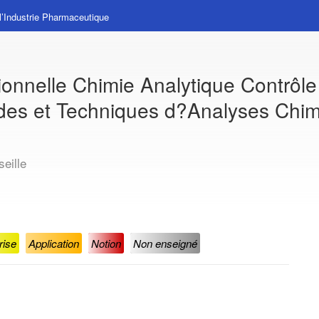
l’Industrie Pharmaceutique
ionnelle Chimie Analytique Contrôl
es et Techniques d?Analyses Chimi
eille
rise
Application
Notion
Non enseigné