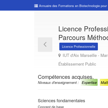
Annuaire des Formations en Biotechnologie pour 
Licence Profess
Parcours Méthod
Licence Professionnelle
IUT d'Aix Marseille - Mars
Établissement Public
Compétences acquises.
Niveaux d'enseignement :
Expertise
Maît
Sciences fondamentales
Concept de base