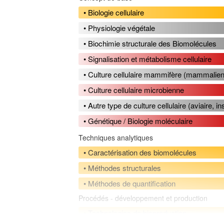
• Biologie cellulaire
• Physiologie végétale
• Biochimie structurale des Biomolécules
• Signalisation et métabolisme cellulaire
• Culture cellulaire mammifère (mammalie
• Culture cellulaire microbienne
• Autre type de culture cellulaire (aviaire, i
• Génétique / Biologie moléculaire
Techniques analytiques
• Caractérisation des biomolécules
• Méthodes structurales
• Méthodes de quantification
Procédés - développement et production
• Technologies de bioproduction