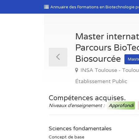
Annuaire des Formations en Biotechnologie p
Master internat
Parcours BioTec
Biosourcée
Mast
INSA Toulouse - Toulo
Établissement Public
Compétences acquises.
Niveaux d'enseignement :
Approfondi
Sciences fondamentales
Concept de base