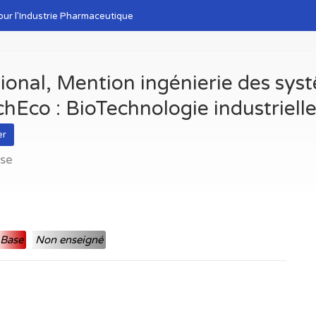
our l’Industrie Pharmaceutique
ional, Mention ingénierie des sy
hEco : BioTechnologie industriel
er
use
Base
Non enseigné