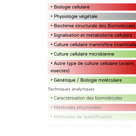
• Biologie cellulaire
• Physiologie végétale
• Biochimie structurale des Biomolécules
• Signalisation et métabolisme cellulaire
• Culture cellulaire mammifère (mammali
• Culture cellulaire microbienne
• Autre type de culture cellulaire (aviaire,
insectes)
• Génétique / Biologie moléculaire
Techniques analytiques
• Caractérisation des biomolécules
• Méthodes structurales
• Méthodes de quantification
Procédés - développement et production
• Technologies de bioproduction