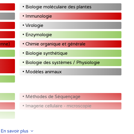
• Biologie moléculaire des plantes
• Immunologie
• Virologie
• Enzymologie
enne)
• Chimie organique et générale
• Biologie synthétique
• Biologie des systèmes / Physiologie
• Modèles animaux
• Méthodes de Séquençage
• Imagerie cellulaire - microscopie
En savoir plus
• Production d'acides nucléiques thérapeutiques