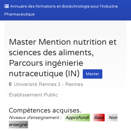
Annuaire des Formations en Biotechnologie pour l’Industrie
Pharmaceutique
Master Mention nutrition et
sciences des aliments,
Parcours ingénierie
nutraceutique (IN)
Master
Université Rennes 1 - Rennes
Établissement Public
Compétences acquises.
Niveaux d'enseignement :
Approfondi
Base
Non
enseigné