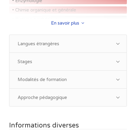
• Enzymologie
• Chimie organique et générale
• Biologie synthétique
En savoir plus
• Biologie des systèmes / Physiologie
• Modèles animaux
Langues étrangères
Techniques analytiques
• Caractérisation des biomolécules
Stages
• Méthodes structurales
• Méthodes de quantification
Modalités de formation
• Méthodes de Séquençage
• Imagerie cellulaire - microscopie
Approche pédagogique
Procédés - développement et production
• Technologies de bioproduction
• Ingénierie des protéines
Informations diverses
• Production de protéines recombinantes