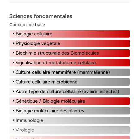
Sciences fondamentales
Concept de base
• Biologie cellulaire
• Physiologie végétale
• Biochimie structurale des Biomolécules
• Signalisation et métabolisme cellulaire
• Culture cellulaire mammifère (mammalienne)
• Culture cellulaire microbienne
• Autre type de culture cellulaire (aviaire, insectes)
• Génétique / Biologie moléculaire
• Biologie moléculaire des plantes
• Immunologie
• Virologie