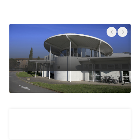
• Techniques de séparation
• Formulation
• Vectorisation
Sciences et techniques - Ingénierie
Concept de base
• Mathématiques appliquées
• Thermodynamique
• Rhéologie
• Modélisation mathématique, numérique
• Bioinformatique
• Statistique
• Data management: Programmation
• Biophysique médicale