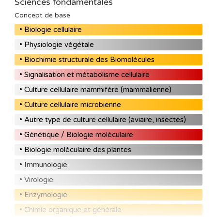
Sciences fondamentales
Concept de base
• Biologie cellulaire
• Physiologie végétale
• Biochimie structurale des Biomolécules
• Signalisation et métabolisme cellulaire
• Culture cellulaire mammifère (mammalienne)
• Culture cellulaire microbienne
• Autre type de culture cellulaire (aviaire, insectes)
• Génétique / Biologie moléculaire
• Biologie moléculaire des plantes
• Immunologie
• Virologie
• Enzymologie
• Chimie organique et générale