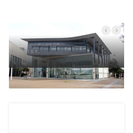
• Techniques de séparation
• Formulation
• Vectorisation
Sciences et techniques - Ingénierie
Concept de base
• Mathématiques appliquées
• Thermodynamique
• Rhéologie
• Modélisation mathématique, numérique
• Bioinformatique
• Statistique
• Data management: Programmation
• Biophysique médicale